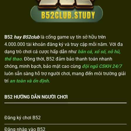
B52
hay B52club
là cổng game uy tín sở hữu trên
4.000.000 tài khoản đăng ký và truy cập mỗi năm. Với đa
dạng trò chơi cá cược hấp dẫn như
bắn cá, xổ số, nỗ hũ,
thể thao
. Đồng thời, B52 đảm bảo thanh toán nhanh
chóng, minh bạch, bảo mật cao cùng
đội ngũ CSKH 24/7
luôn sẵn sàng hỗ trợ người chơi, mang đến môi trường giải
trí
an toàn và ổn định.
B52 HƯỚNG DẪN NGƯỜI CHƠI
Đăng ký chơi B52
Đăng nhập vào B52