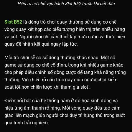
Hiểu rõ cơ chế vận hành Slot B52 trước khi bắt đầu
Slot B52
là dòng trò chơi quay thưởng sử dụng cơ chế
vòng quay kết hợp các biểu tượng hiển thị trên nhiều hàng
và cột. Người chơi chỉ cần thiết lập mức cược và thực hiện
quay để nhận kết quả ngay lập tức.
Mỗi trò chơi sẽ có số dòng thưởng khác nhau. Một số
game sử dụng cơ chế cố định, trong khi nhiều game khác
cho phép điều chỉnh số dòng cược để tăng khả năng trúng
thưởng. Việc hiểu rõ cấu trúc này giúp người chơi kiểm
soát tốt hơn chiến lược khi tham gia slot .
Điểm nổi bật của hệ thống nằm ở đồ họa sinh động và
hiệu ứng âm thanh rõ ràng. Mỗi vòng quay đều tạo cảm
giác liền mạch giúp người chơi duy trì hứng thú trong suốt
quá trình trải nghiệm.