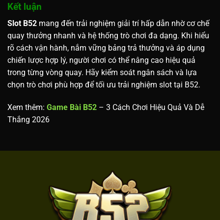
Kết luận
Slot B52
mang đến trải nghiệm giải trí hấp dẫn nhờ cơ chế
quay thưởng nhanh và hệ thống trò chơi đa dạng. Khi hiểu
rõ cách vận hành, nắm vững bảng trả thưởng và áp dụng
chiến lược hợp lý, người chơi có thể nâng cao hiệu quả
trong từng vòng quay. Hãy kiểm soát ngân sách và lựa
chọn trò chơi phù hợp để tối ưu trải nghiệm slot tại B52.
Xem thêm:
Game Bài B52
– 3 Cách Chơi Hiệu Quả Và Dễ
Thắng 2026