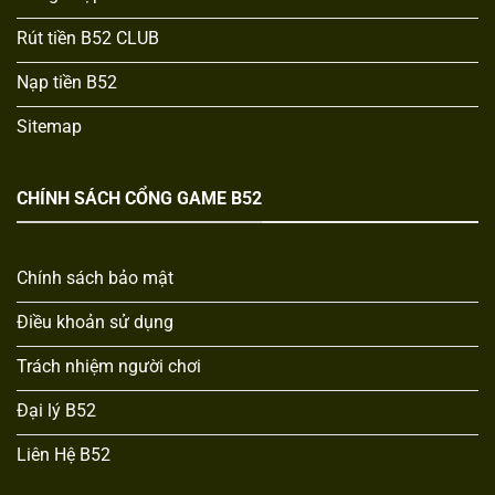
Rút tiền B52 CLUB
Nạp tiền B52
Sitemap
CHÍNH SÁCH CỔNG GAME B52
Chính sách bảo mật
Điều khoản sử dụng
Trách nhiệm người chơi
Đại lý B52
Liên Hệ B52