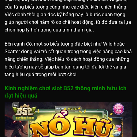
của từng biểu tượng cũng như các điều kiện chiến thắng.
Việc dành thời gian đọc kỹ bảng này là bước quan trọng
giúp người chơi nắm rõ cơ chế hoạt động, từ đó đưa ra lựa
chọn hợp lý hơn trong quá trình tham gia.
Bên cạnh đó, một số biểu tượng đặc biệt như Wild hoặc
Scatter đóng vai trò rất quan trọng trong việc nâng cao khả
năng chiến thắng. Việc hiểu rõ cách hoạt động của những
biểu tượng này sẽ giúp bạn tận dụng tối đa lợi thế và gia
tăng hiệu quả trong mỗi lượt chơi.
Kinh nghiệm chơi slot B52 thông minh hữu ích
đạt hiệu quả