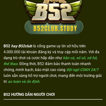
B52
hay B52club
là cổng game uy tín sở hữu trên
4.000.000 tài khoản đăng ký và truy cập mỗi năm. Với đa
dạng trò chơi cá cược hấp dẫn như
bắn cá, xổ số, nỗ hũ,
thể thao
. Đồng thời, B52 đảm bảo thanh toán nhanh
chóng, minh bạch, bảo mật cao cùng
đội ngũ CSKH 24/7
luôn sẵn sàng hỗ trợ người chơi, mang đến môi trường giải
trí
an toàn và ổn định.
B52 HƯỚNG DẪN NGƯỜI CHƠI