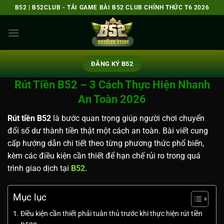
Bỏ
B52 | B52CLUB - TẢI GAME BÀI B52 CLUB CHÍNH THỨC T6 2026
qua
nội
dung
ĐĂNG KÝ B52
Rút Tiền B52 – 3 Cách Thực Hiện Nhanh
An Toàn 2026
Rút tiền B52
là bước quan trọng giúp người chơi chuyển
đổi số dư thành tiền thật một cách an toàn. Bài viết cung
cấp hướng dẫn chi tiết theo từng phương thức phổ biến,
kèm các điều kiện cần thiết để hạn chế rủi ro trong quá
trình giao dịch tại
B52
.
Mục lục
Điều kiện cần thiết phải tuân thủ trước khi thực hiện rút tiền