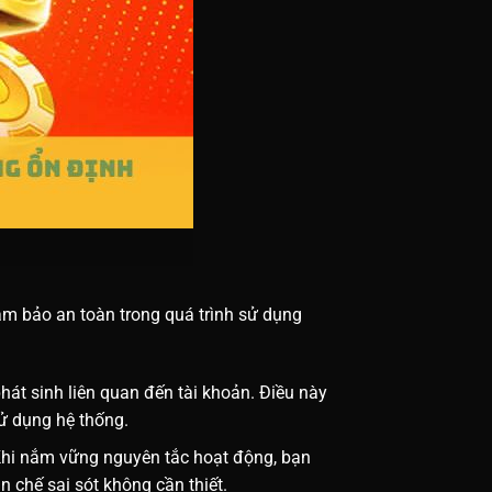
đảm bảo an toàn trong quá trình sử dụng
hát sinh liên quan đến tài khoản. Điều này
sử dụng hệ thống.
 Khi nắm vững nguyên tắc hoạt động, bạn
n chế sai sót không cần thiết.