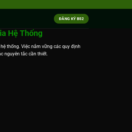
ĐĂNG KÝ B52
ia Hệ Thống
a hệ thống. Việc nắm vững các quy định
ác nguyên tắc cần thiết.