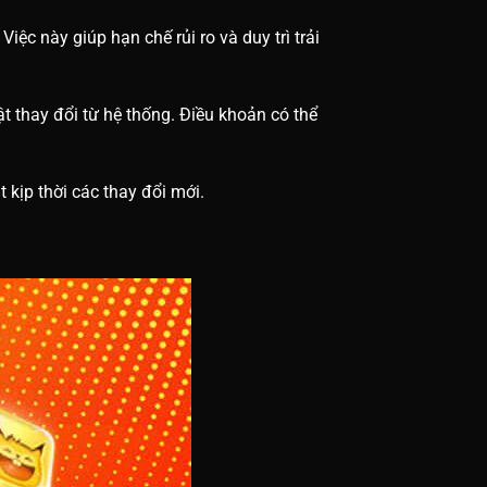
Việc này giúp hạn chế rủi ro và duy trì trải
t thay đổi từ hệ thống. Điều khoản có thể
 kịp thời các thay đổi mới.