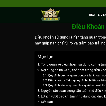
Bỏ
qua
nội
B52
LIVE
dung
Điều Khoản
Điều khoản sử dụng là nền tảng quan trọng
này giúp hạn chế rủi ro và đảm bảo trải n
Mục lục
Tổng quan về điều khoản sử dụng cụ thể tại
Nội dung chính và cụ thể nhất trong điều k
Quy định cực kỳ quan trọng về tài khoản ng
Điều khoản sử dụng quy định chi tiết về hà
Quy định vô cùng quan trọng về bảo mật thô
Nguyên tắc quan trọng cần tuân thủ điều k
Lợi ích vượt bậc khi tuân thủ đúng các điều
Kết luận