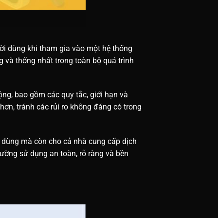
ời dùng khi tham gia vào một hệ thống
 và thống nhất trong toàn bộ quá trình
ộng, bao gồm các quy tắc, giới hạn và
hơn, tránh các rủi ro không đáng có trong
i dùng mà còn cho cả nhà cung cấp dịch
rường sử dụng an toàn, rõ ràng và bền