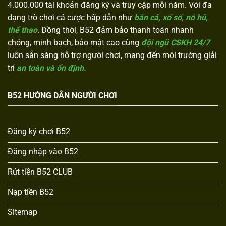
4.000.000 tài khoản đăng ký và truy cập mỗi năm. Với đa
dạng trò chơi cá cược hấp dẫn như
bắn cá, xổ số, nỗ hũ,
thể thao
. Đồng thời, B52 đảm bảo thanh toán nhanh
chóng, minh bạch, bảo mật cao cùng
đội ngũ CSKH 24/7
luôn sẵn sàng hỗ trợ người chơi, mang đến môi trường giải
trí
an toàn và ổn định.
B52 HƯỚNG DẪN NGƯỜI CHƠI
Đăng ký chơi B52
Đăng nhập vào B52
Rút tiền B52 CLUB
Nạp tiền B52
Sitemap