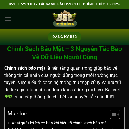
Bỏ
B52 | B52CLUB - TẢI GAME BÀI B52 CLUB CHÍNH THỨC T6 2026
qua
nội
dung
ĐĂNG KÝ B52
Chính Sách Bảo Mật – 3 Nguyên Tắc Bảo
Vệ Dữ Liệu Người Dùng
Chính sách bảo mật
là nền tảng quan trọng giúp bảo vệ
thông tin cá nhân của người dùng trong môi trường trực
tuyến. Việc hiểu rõ cách hệ thống thu thập xử lý và lưu trữ
dữ liệu giúp tăng độ an toàn khi sử dụng dịch vụ. Bài viết
B52
cung cấp thông tin chi tiết và nguyên tắc cần thiết
Mục lục
Khái quát lợi ích cơ bản khi hiểu rõ chính sách bảo mật