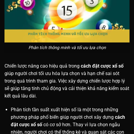
Phân tích thông minh và tối ưu lựa chọn
Chiến lược nâng cao hiệu quả trong
cách đặt cược xổ số
giúp người chơi tối ưu hóa lựa chọn và hạn chế sai sót
trong quá trình tham gia. Việc xây dựng chiến lược hợp lý
sẽ giúp tăng tính chủ động và cải thiện khả năng kiểm soát
kết quả lâu dài.
Phân tích tần suất xuất hiện số là một trong những
phương pháp phổ biến giúp người chơi xây dựng
cách
đặt cược xổ số
có cơ sở hơn. Thay vì lựa chọn ngẫu
nhiên, người chơi có thể thống kê và quan sát các con