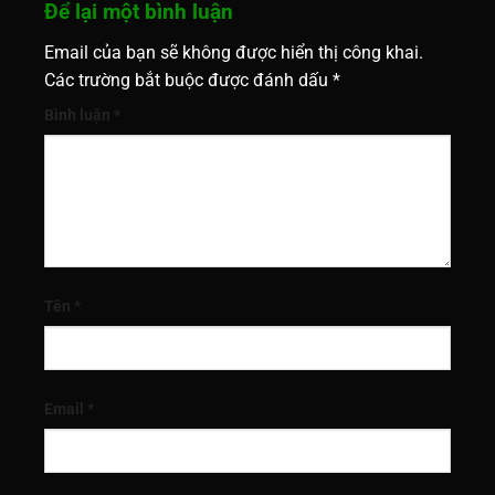
Để lại một bình luận
Email của bạn sẽ không được hiển thị công khai.
Các trường bắt buộc được đánh dấu
*
Bình luận
*
Tên
*
Email
*