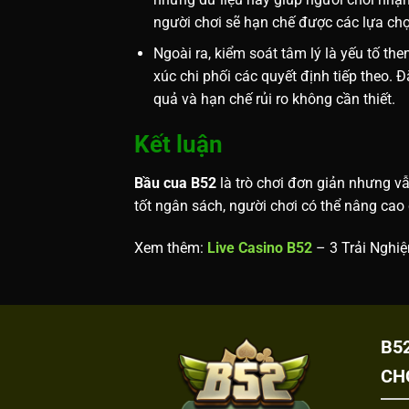
người chơi sẽ hạn chế được các lựa chọn
Ngoài ra, kiểm soát tâm lý là yếu tố the
xúc chi phối các quyết định tiếp theo. 
quả và hạn chế rủi ro không cần thiết.
Kết luận
Bầu cua B52
là trò chơi đơn giản nhưng vẫ
tốt ngân sách, người chơi có thể nâng cao 
Xem thêm:
Live Casino B52
– 3 Trải Nghi
B5
CH