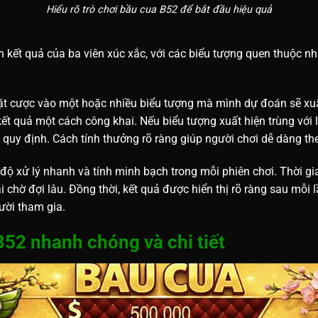
Hiểu rõ trò chơi bầu cua B52 để bắt đầu hiệu quả
rên kết quả của ba viên xúc xắc, với các biểu tượng quen thuộc 
ặt cược vào một hoặc nhiều biểu tượng mà mình dự đoán sẽ xuất
 kết quả một cách công khai. Nếu biểu tượng xuất hiện trùng với
quy định. Cách tính thưởng rõ ràng giúp người chơi dễ dàng the
 xử lý nhanh và tính minh bạch trong mỗi phiên chơi. Thời gia
i chờ đợi lâu. Đồng thời, kết quả được hiển thị rõ ràng sau mỗi
ười tham gia.
52 nhanh chóng và chi tiết