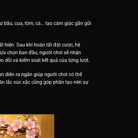
như bầu, cua, tôm, cá… tạo cảm giác gần gũi
 hiện. Sau khi hoàn tất đặt cược, hệ
 lựa chọn ban đầu, người chơi sẽ nhận
o dõi và kiểm soát kết quả của từng lượt.
n diễn ra ngắn giúp người chơi có thể
 lần lắc xúc xắc cũng góp phần tạo nên sự