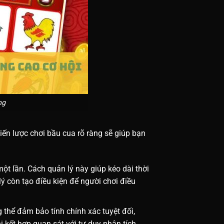
ng
iến lược chơi bầu cua rõ ràng sẽ giúp bạn
ột lần. Cách quản lý này giúp kéo dài thời
lý còn tạo điều kiện để người chơi điều
 thể đảm bảo tính chính xác tuyệt đối,
 kết hợp quan sát với tư duy phân tích,