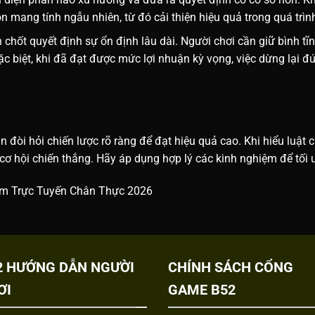
 mang tính ngẫu nhiên, từ đó cải thiện hiệu quả trong quá trìn
n chốt quyết định sự ổn định lâu dài. Người chơi cần giữ bình tĩ
Đặc biệt, khi đã đạt được mức lợi nhuận kỳ vọng, việc dừng lại 
n đòi hỏi chiến lược rõ ràng để đạt hiệu quả cao. Khi hiểu luật
cơ hội chiến thắng. Hãy áp dụng hợp lý các kinh nghiệm để tối ư
ệm Trực Tuyến Chân Thực 2026
2 HƯỚNG DẪN NGƯỜI
CHÍNH SÁCH CỔNG
ƠI
GAME B52