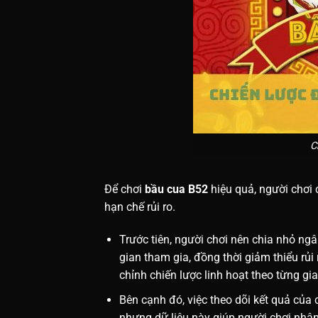
C
Để chơi
bầu cua B52
hiệu quả, người chơi 
hạn chế rủi ro.
Trước tiên, người chơi nên chia nhỏ ngâ
gian tham gia, đồng thời giảm thiểu rủi
chỉnh chiến lược linh hoạt theo từng gia
Bên cạnh đó, việc theo dõi kết quả của 
nhưng dữ liệu này giúp người chơi nhận