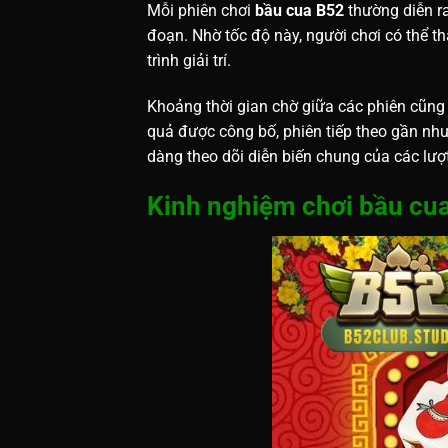
Mỗi phiên chơi
bầu cua B52
thường diễn ra
đoạn. Nhờ tốc độ này, người chơi có thể th
trình giải trí.
Khoảng thời gian chờ giữa các phiên cũng 
quả được công bố, phiên tiếp theo gần như
dàng theo dõi diễn biến chung của các lượt
Kinh nghiệm chơi bầu cua