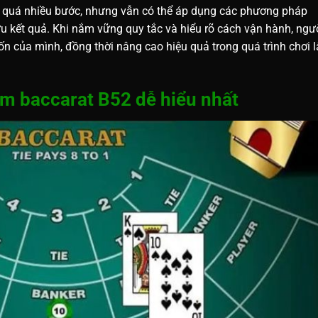
n quá nhiều bước, nhưng vẫn có thể áp dụng các phương pháp
ưu kết quả. Khi nắm vững quy tắc và hiểu rõ cách vận hành, ngư
ốn của mình, đồng thời nâng cao hiệu quả trong quá trình chơi 
ểm baccarat B52 dễ hiểu nhất