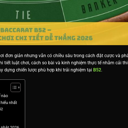
hơi đơn giản nhưng vẫn có chiều sâu trong cách đặt cược và ph
hi tiết luật chơi, cách so bài và kinh nghiệm thực tế nhằm cải th
ây dựng chiến lược phù hợp khi trải nghiệm tại
B52
.
ế nào
 hiểu nhất
52
p nhật 2026