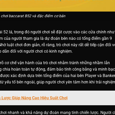
ò chơi baccarat B52 và đặc điểm cơ bản
ài 52 lá, trong đó người chơi sẽ đặt cược vào các cửa chính như
tâm của người tham gia là dự đoán bên nào có tổng điểm gần 9
ờ luật chơi đơn giản, rõ ràng, trò chơi này rất dễ tiếp cận đối v
 dẫn đối với người chơi có kinh nghiệm.
u rõ cơ chế vận hành của trò chơi nhằm tránh những nhầm lẫn
ng chia hoàn toàn tự động, đảm bảo tính công bằng và minh bạ
g được xác định dựa trên tổng điểm của hai bên Player và Banke
từ yếu tố bên ngoài, giúp người chơi yên tâm hơn khi trải nghiệ
n Lược Giúp Nâng Cao Hiệu Suất Chơi
chơi nhanh và khả năng dự đoán mang tính chiến lược. Người c