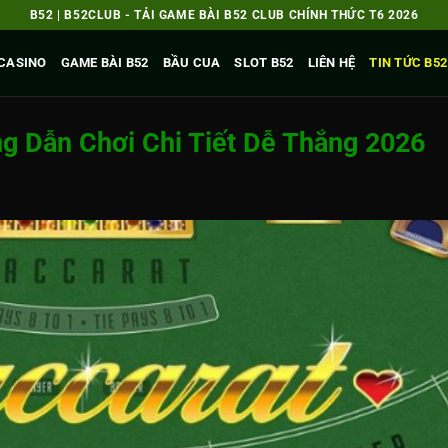
B52 | B52CLUB - TẢI GAME BÀI B52 CLUB CHÍNH THỨC T6 2026
 CASINO
GAME BÀI B52
BẦU CUA
SLOT B52
LIÊN HỆ
TIN TỨC B52
g Dẫn Chơi Chi Tiết Dễ Thắng 2026