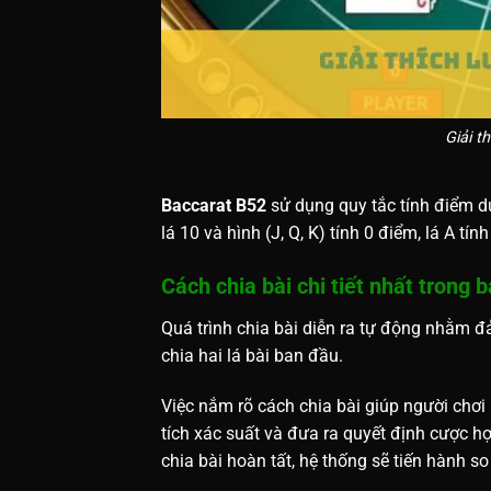
Giải t
Baccarat B52
sử dụng quy tắc tính điểm dựa 
lá 10 và hình (J, Q, K) tính 0 điểm, lá A tí
Cách chia bài chi tiết nhất trong 
Quá trình chia bài diễn ra tự động nhằm 
chia hai lá bài ban đầu.
Việc nắm rõ cách chia bài giúp người chơi
tích xác suất và đưa ra quyết định cược hợp
chia bài hoàn tất, hệ thống sẽ tiến hành s