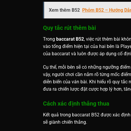
Xem thêm B52
Phỏm B52 – Hướng Dẫn 
Quy tắc rút thêm bài
Trong
baccarat B52
, việc rút thêm bài kh
vào tổng điểm hiện tại của hai bên là Play
của baccarat và luôn được áp dụng cố địn
Cụ thể, mỗi bên sẽ có những ngưỡng điểm n
vậy, người chơi cần nắm rõ từng mốc điể
diễn biến của ván bài. Khi hiểu rõ quy tắc 
đưa ra chiến lược đặt cược hợp lý hơn, tăn
Cách xác định thắng thua
Kết quả trong baccarat B52 được xác định
sẽ giành chiến thắng.