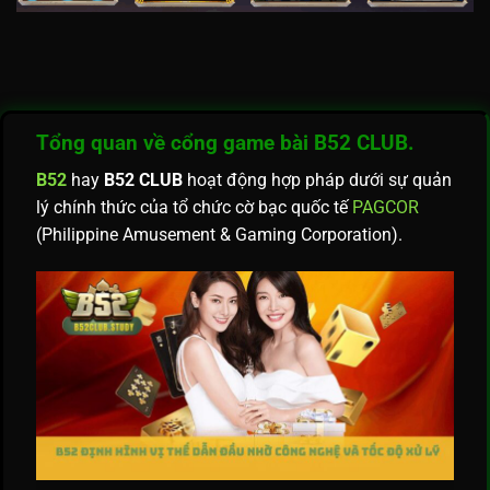
Tổng quan về cổng game bài B52 CLUB.
B52
hay
B52 CLUB
hoạt động hợp pháp dưới sự quản
lý chính thức của tổ chức cờ bạc quốc tế
PAGCOR
(Philippine Amusement & Gaming Corporation).