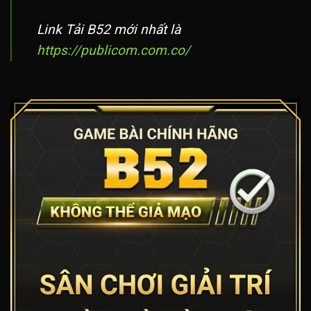
Link Tải B52 mới nhất là
https://publicom.com.co/